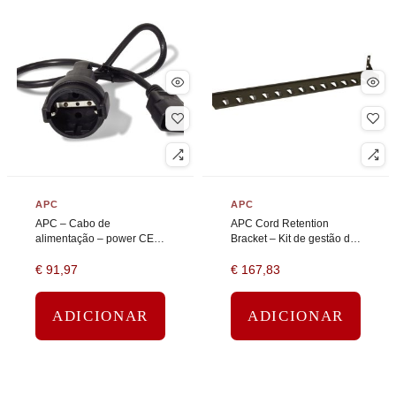
APC
APC
APC – Cabo de
APC Cord Retention
alimentação – power CEE
Bracket – Kit de gestão de
7/7 (F) para IEC 60320
cabo – preto – 1U
€
91,97
€
167,83
C14 – 10 A – 61 cm –
preto
ADICIONAR
ADICIONAR