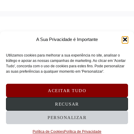
A Sua Privacidade é Importante
Utilizamos cookies para melhorar a sua experiência no site, analisar o
tráfego e apoiar as nossas campanhas de marketing. Ao clicar em 'Aceitar
Tudo', concorda com o uso de cookies para estes fins. Pode personalizar
TERMOS DE SERVIÇO
as suas preferências a qualquer momento em 'Personalizar'.
POLÍTICA DE PRIVACIDADE
POLÍTICA DE COOKIES
ACEITAR TUDO
DEVOLUÇÕES E REEMBOLSOS
CONTATOS
RECUSAR
PERSONALIZAR
© 2026 STRATECHNA - Tecnologia e Serviços
Empresariais, Lda
Política de Cookies
Política de Privacidade