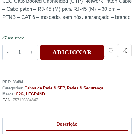
C2G Cat6 Booted Unshielded (UTP) Network Patch Cable
– Cabo patch – RJ-45 (M) para RJ-45 (M) – 30 cm –
PTNB – CAT 6 – moldado, sem nós, entrançado – branco
47 em stock
ADICIONAR
REF:
83484
Categorias:
Cabos de Rede & SFP
,
Redes & Segurança
Marca:
C2G
,
LEGRAND
EAN:
757120834847
Descrição