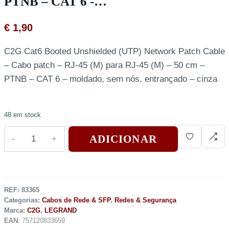
PTNB – CAT 6 -…
€
1,90
C2G Cat6 Booted Unshielded (UTP) Network Patch Cable
– Cabo patch – RJ-45 (M) para RJ-45 (M) – 50 cm –
PTNB – CAT 6 – moldado, sem nós, entrançado – cinza
48 em stock
ADICIONAR
REF:
83365
Categorias:
Cabos de Rede & SFP
,
Redes & Segurança
Marca:
C2G
,
LEGRAND
EAN:
757120833659