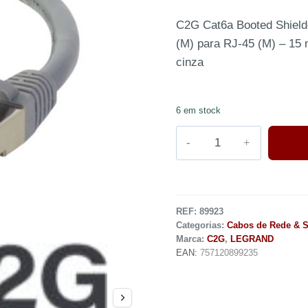
C2G Cat6a Booted Shield
(M) para RJ-45 (M) – 15
cinza
6 em stock
REF:
89923
Categorias:
Cabos de Rede & 
Marca:
C2G
,
LEGRAND
EAN:
757120899235