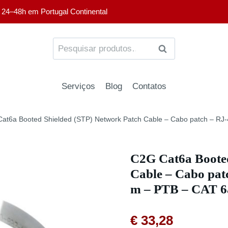
 24–48h em Portugal Continental
PESQUISA
Serviços
Blog
Contatos
at6a Booted Shielded (STP) Network Patch Cable – Cabo patch – RJ-
C2G Cat6a Booted
Cable – Cabo pat
m – PTB – CAT 6
€
33,28