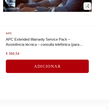
APC
APC Extended Warranty Service Pack –
Assistência técnica – consulta telefónica (para
dispositivos de força e UPS) – 1…
€
366,54
ADICIONAR