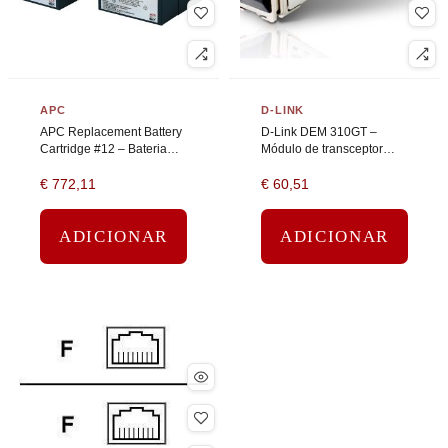
APC
D-LINK
APC Replacement Battery
D-Link DEM 310GT –
Cartridge #12 – Bateria
Módulo de transceptor
UPS – 2 bateria x – ácido
SFP (mini-GBIC) – 1GbE –
€
772,11
€
60,51
de chumbo – preto
1000Base-LX – LC – até
10 km – 1310 nm
ADICIONAR
ADICIONAR