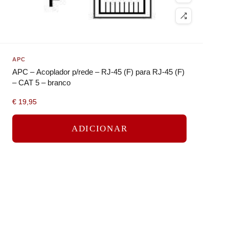
APC
APC – Acoplador p/rede – RJ-45 (F) para RJ-45 (F)
– CAT 5 – branco
€
19,95
ADICIONAR