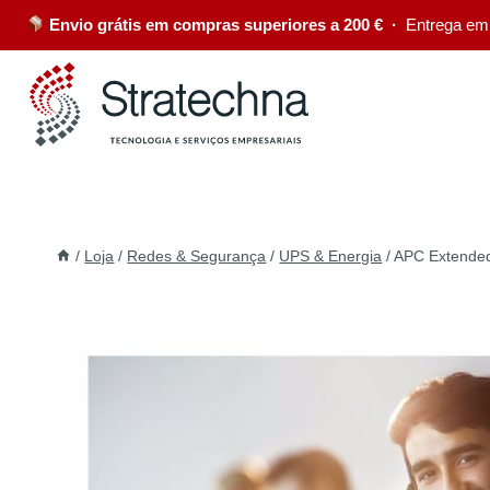
Envio grátis em compras superiores a 200 € ·
Entrega em
/
Loja
/
Redes & Segurança
/
UPS & Energia
/
APC Extended 