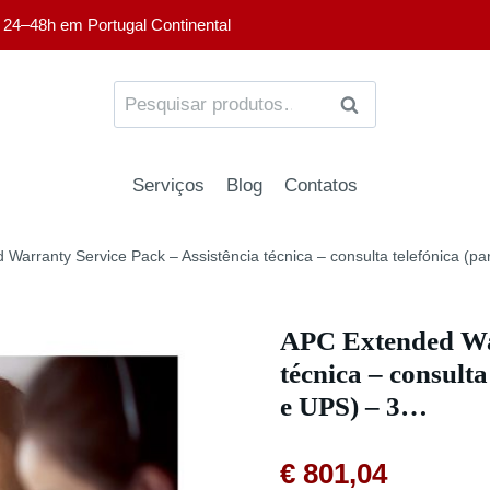
 24–48h em Portugal Continental
PESQUISA
Serviços
Blog
Contatos
Warranty Service Pack – Assistência técnica – consulta telefónica (pa
APC Extended War
técnica – consulta
e UPS) – 3…
€
801,04