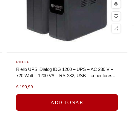
RIELLO
Riello UPS iDialog IDG 1200 – UPS – AC 230 V –
720 Watt – 1200 VA – RS-232, USB – conectores
de saída: 6 – preto
€
190,99
ADICIONAR