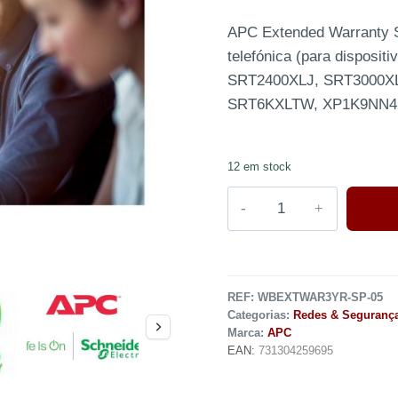
APC Extended Warranty Se
telefónica (para disposit
SRT2400XLJ, SRT3000
SRT6KXLTW, XP1K9NN
12 em stock
REF:
WBEXTWAR3YR-SP-05
Categorias:
Redes & Seguranç
Marca:
APC
EAN:
731304259695