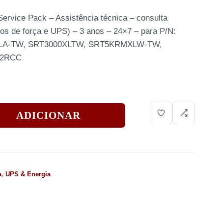
rvice Pack – Assistência técnica – consulta
ivos de força e UPS) – 3 anos – 24×7 – para P/N:
XLA-TW, SRT3000XLTW, SRT5KRMXLW-TW,
42RCC
ADICIONAR
a
,
UPS & Energia