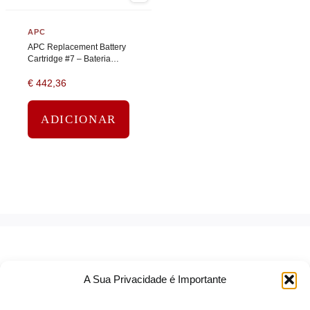
APC
APC Replacement Battery
Cartridge #7 – Bateria
UPS – 1 bateria x – ácido
€
442,36
de chumbo – preto
ADICIONAR
A Sua Privacidade é Importante