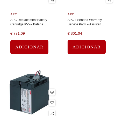
APC
APC
APC Replacement Battery
APC Extended Warranty
Cartridge #55 – Bateria
Service Pack – Assistência
UPS – ácido de chumbo –
técnica – consulta
€
771,09
€
801,04
2 células – preto
telefónica (para
dispositivos de força e
UPS) – 3…
ADICIONAR
ADICIONAR