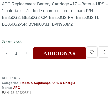
APC Replacement Battery Cartridge #17 – Bateria UPS –
1 bateria x – ácido de chumbo – preto – para P/N:
BE850G2, BE850G2-CP, BE850G2-FR, BE850G2-IT,
BE850G2-SP, BVN900M1, BVN950M2
327 em stock
ADICIONAR
REF:
RBC17
Categorias:
Redes & Segurança
,
UPS & Energia
Marca:
APC
EAN:
731304206811