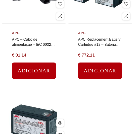
APC
APC
APC – Cabo de
APC Replacement Battery
alimentação – IEC 60320
Cartridge #12 – Bateria
C19 para IEC 60320 C14
UPS – 2 bateria x – ácido
€
91,14
€
772,11
– 2 m – preto
de chumbo – preto
ADICIONAR
ADICIONAR