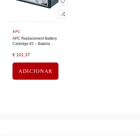
APC
APC Replacement Battery
Cartridge #2 – Bateria
UPS – 1 bateria x – ácido
€
101,37
de chumbo – preto
ADICIONAR