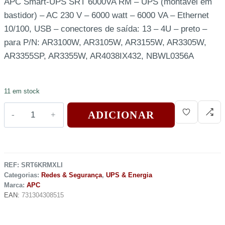
APC Smart-UPS SRT 6000VA RM – UPS (montável em
bastidor) – AC 230 V – 6000 watt – 6000 VA – Ethernet
10/100, USB – conectores de saída: 13 – 4U – preto –
para P/N: AR3100W, AR3105W, AR3155W, AR3305W,
AR3355SP, AR3355W, AR4038IX432, NBWL0356A
11 em stock
ADICIONAR
REF:
SRT6KRMXLI
Categorias:
Redes & Segurança
,
UPS & Energia
Marca:
APC
EAN:
731304308515