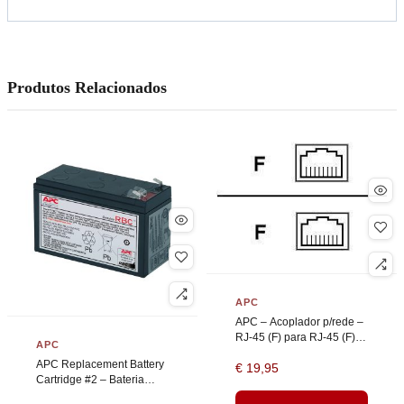
Produtos Relacionados
APC
APC – Acoplador p/rede –
RJ-45 (F) para RJ-45 (F) –
APC
CAT 5 – branco
APC Replacement Battery
€
19,95
Cartridge #2 – Bateria
UPS – 1 bateria x – ácido