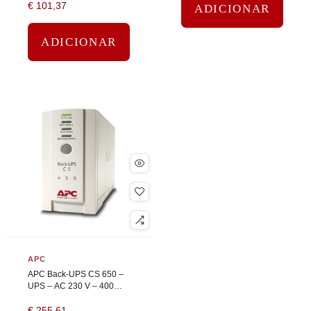
€
101,37
de chumbo – preto
ADICIONAR
ADICIONAR
APC
APC Back-UPS CS 650 –
UPS – AC 230 V – 400
Watt – 650 VA – RS-232,
€
255,61
USB – conectores de