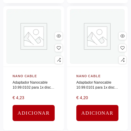
LOGITECH
(0)
MARS GAMING
(0)
MCAFEE
(0)
MICROSOFT
(0)
MONRAY
(0)
Motorola
(0)
MOULINEX
(0)
NANO CABLE
(614)
NANO CABLE
NANO CABLE
Adaptador Nanocable
Adaptador Nanocable
NEAT
(0)
10.99.0102 para 1x disco
10.99.0101 para 1x disco
Neat Hardware
(0)
duro de 2.5″
duro de 2.5″
€
4,23
€
4,20
NEC
(0)
NETGEAR
(0)
ADICIONAR
ADICIONAR
NGS
(0)
NINTENDO
(0)