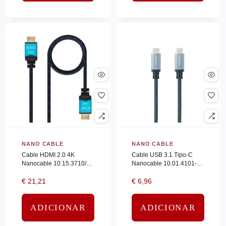
HP INC
(0)
Hp Poly
(0)
HPE ARUBA
(0)
Hpe Resold
(0)
HPE SERVERS
(0)
HPE STORAGE
(0)
HUDDLY
(0)
Hyper
(0)
IIYAMA
(0)
NANO CABLE
NANO CABLE
IIYAMA_LFD
(0)
Cable HDMI 2.0 4K
Cable USB 3.1 Tipo-C
Nanocable 10.15.3710/
Nanocable 10.01.4101-
INTEGRAL
(0)
HDMI Macho – HDMI
COMB/ USB Tipo-C
€
21,21
€
6,96
Macho/ 10m/ Negro/ Azul
Macho – USB Tipo-C
Integral Memory
(0)
Macho/ Hasta 100W/
10Gbps/ 1m/ Gris y…
INTEL
(0)
ADICIONAR
ADICIONAR
JABRA
(0)