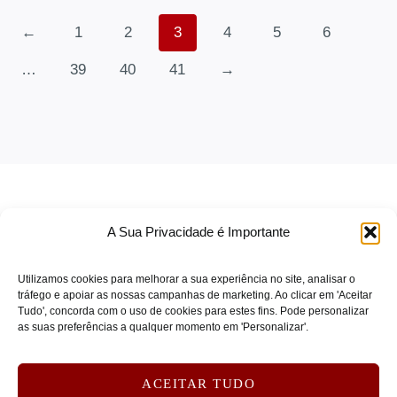
SEAGATE
(0)
←
1
2
3
4
5
6
Segway
(0)
…
39
40
41
→
SENNHEISER
(0)
SKG
(0)
SOLIDIGM
(0)
SONICWALL
(0)
SONY
(0)
SOPHOS
(0)
A Sua Privacidade é Importante
SPARKLE
(0)
SPOT BUY
(0)
Utilizamos cookies para melhorar a sua experiência no site, analisar o
tráfego e apoiar as nossas campanhas de marketing. Ao clicar em 'Aceitar
STARTECH
(0)
Tudo', concorda com o uso de cookies para estes fins. Pode personalizar
TERMOS DE SERVIÇO
as suas preferências a qualquer momento em 'Personalizar'.
STEELCASE
(0)
POLÍTICA DE PRIVACIDADE
SUBBLIM
(0)
POLÍTICA DE COOKIES
ACEITAR TUDO
Symantec
(0)