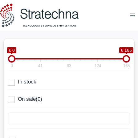
€ 0
€ 165
0
41
83
124
165
In stock
On sale
(0)