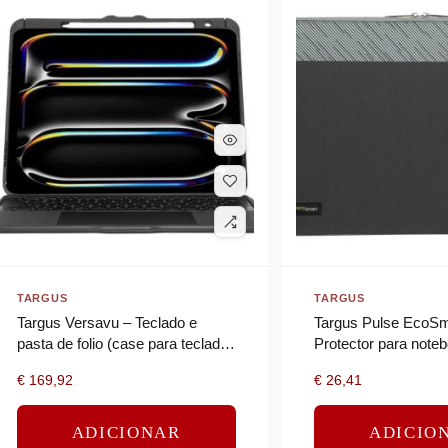
TARGUS
TARGUS
Targus Versavu – Teclado e
Targus Pulse EcoSm
pasta de folio (case para teclado)
Protector para noteb
– com trackpad – retroiluminação
16″ – carvão vegetal
€
169,92
€
26,41
– sem fios – Bluetooth…
ADICIONAR
ADICIO