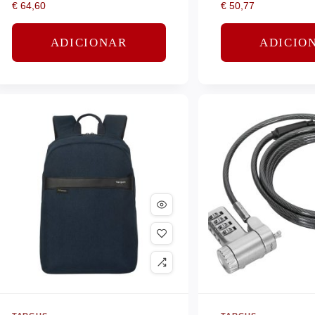
€
64,60
€
50,77
ADICIONAR
ADICIO