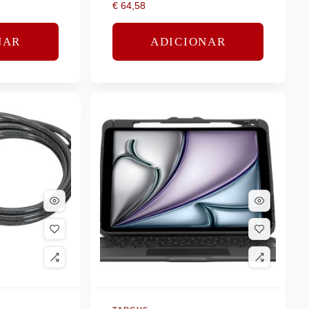
€
64,58
NAR
ADICIONAR