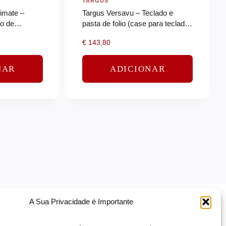
TARGUS
imate –
Targus Versavu – Teclado e
o de
pasta de folio (case para teclado)
 universal –
– com trackpad – retroiluminação
€
143,80
– sem fios – Bluetooth…
NAR
ADICIONAR
A Sua Privacidade é Importante