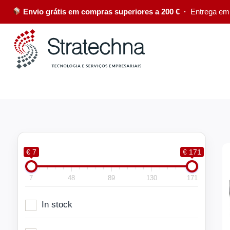
Envio grátis em compras superiores a 200 € ·
Entrega em
€ 7
€ 171
7
48
89
130
171
In stock