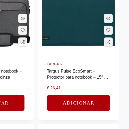
TARGUS
a notebook –
Targus Pulse EcoSmart –
 cinza
Protector para notebook – 15″ –
16″ – verde
€
26,41
NAR
ADICIONAR