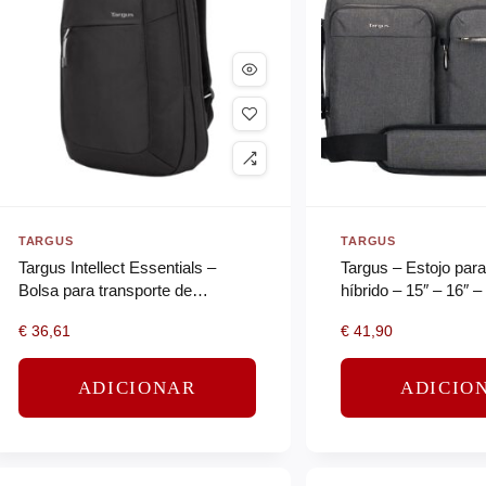
TARGUS
TARGUS
Targus Intellect Essentials –
Targus – Estojo par
Bolsa para transporte de
híbrido – 15″ – 16″ –
notebook – 15.6″ – preto
€
36,61
€
41,90
ADICIONAR
ADICIO