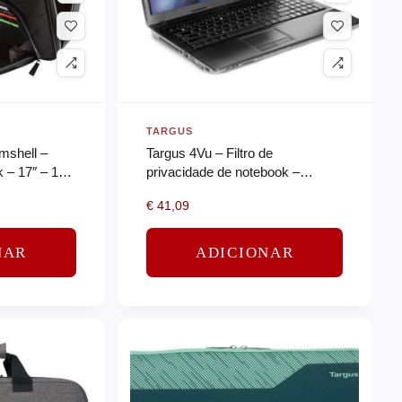
TARGUS
mshell –
Targus 4Vu – Filtro de
 – 17″ – 18″
privacidade de notebook –
amovível – magnético – 13.3″
€
41,09
NAR
ADICIONAR