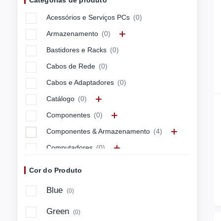
Categorias de produto
APC
(0)
Acessórios e Serviços PCs
(0)
APPLE
(0)
Armazenamento
(0)
ARCTIC
(0)
Bastidores e Racks
(0)
ASUS
(0)
Cabos de Rede
(0)
ASUSTEK
(0)
Cabos e Adaptadores
(0)
Avocor
(0)
Catálogo
(0)
AXIS
(0)
Componentes
(0)
Azlan
(0)
Componentes & Armazenamento
(4)
BARCITRONI
(0)
Computadores
(0)
BARCITRONIC
(0)
Computadores & Mobilidade
(59)
BARCO
(0)
Cor do Produto
Connectivity & Control
(0)
BELKIN
(0)
Blue
(0)
Energia e Cabos
(0)
BENQ
(0)
Green
(0)
Imagem e Som
(0)
BLUECAT
(0)