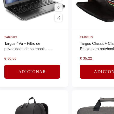
TARGUS
TARGUS
Targus 4Vu – Filtro de
Targus Classic+ Cla
privacidade de notebook –
Estojo para notebook
amovível – magnético – 15.6″
– preto, vermelho
€
50,86
€
35,22
ADICIONAR
ADICIO