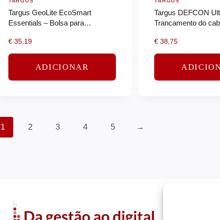
TARGUS
TARGUS
Targus GeoLite EcoSmart
Targus DEFCON Ult
Essentials – Bolsa para
Trancamento do cab
transporte de notebook – 15″ –
segurança – de série
€
35,19
€
38,75
16″ – azul marinho
prata – 2 m
ADICIONAR
ADICIO
1
2
3
4
5
→