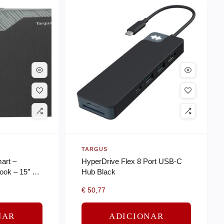
TARGUS
art –
HyperDrive Flex 8 Port USB-C
ook – 15″ –
Hub Black
€
50,77
NAR
ADICIONAR