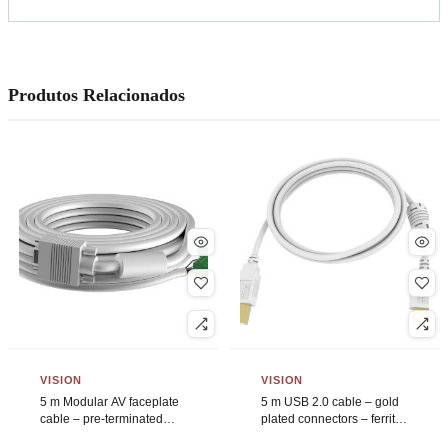
Produtos Relacionados
VISION
VISION
5 m Modular AV faceplate
5 m USB 2.0 cable – gold
cable – pre-terminated
plated connectors – ferrite
Techconnect VGA cable –
core on a end – bandwidth