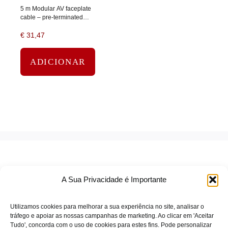
5 m Modular AV faceplate
cable – pre-terminated
Techconnect VGA cable –
€
31,47
Ferrite core – phoenix (m)
to VGA (m) – 28 awg…
ADICIONAR
A Sua Privacidade é Importante
Utilizamos cookies para melhorar a sua experiência no site, analisar o
tráfego e apoiar as nossas campanhas de marketing. Ao clicar em 'Aceitar
Tudo', concorda com o uso de cookies para estes fins. Pode personalizar