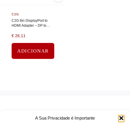
C2G
C2G 8in DisplayPort to
HDMI Adapter – DP to
HDMI Adapter – 1080p –
€
26,11
Black – M/F – Adaptador
de vídeo – DisplayPort
macho…
ADICIONAR
A Sua Privacidade é Importante