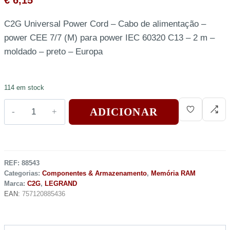
€
6,15
C2G Universal Power Cord – Cabo de alimentação –
power CEE 7/7 (M) para power IEC 60320 C13 – 2 m –
moldado – preto – Europa
114 em stock
ADICIONAR
REF:
88543
Categorias:
Componentes & Armazenamento
,
Memória RAM
Marca:
C2G
,
LEGRAND
EAN:
757120885436