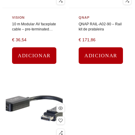
VISION
QNAP
10 m Modular AV faceplate
QNAP RAIL-A02-90 – Rail
cable – pre-terminated
kit de prataleira
Techconnect VGA cable –
€
36,54
€
171,86
Ferrite core – phoenix (m)
to VGA (m) – 28 awg…
ADICIONAR
ADICIONAR