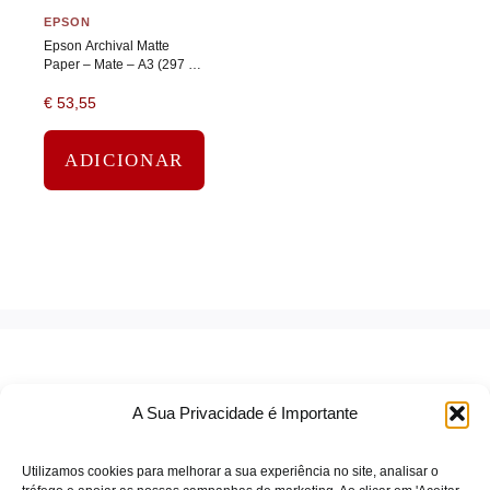
EPSON
Epson Archival Matte
Paper – Mate – A3 (297 x
420 mm) – 192 g/m² – 50
€
53,55
folha(s) papel
ADICIONAR
A Sua Privacidade é Importante
Utilizamos cookies para melhorar a sua experiência no site, analisar o