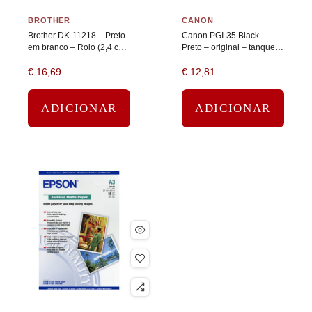
BROTHER
CANON
Brother DK-11218 – Preto
Canon PGI-35 Black –
em branco – Rolo (2,4 cm)
Preto – original – tanque
1000 pcs. (1 rolo(s) x 1000
de tinta
€
16,69
€
12,81
etiquetas
ADICIONAR
ADICIONAR