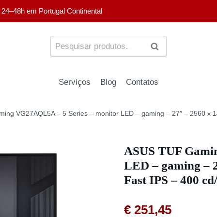
 24–48h em Portugal Continental
PESQUISA
Serviços
Blog
Contatos
ng VG27AQL5A – 5 Series – monitor LED – gaming – 27″ – 2560 x 1
ASUS TUF Gaming
LED – gaming – 
Fast IPS – 400 c
€
251,45