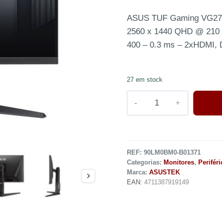
ASUS TUF Gaming VG27AQ
2560 x 1440 QHD @ 210 H
400 – 0.3 ms – 2xHDMI, Di
27 em stock
REF:
90LM0BM0-B01371
Categorias:
Monitores
,
Perifér
Marca:
ASUSTEK
EAN:
4711387919149