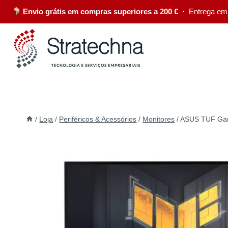
Envio grátis em compras superiores a 200 € ·
Entrega em
/
Loja
/
Periféricos & Acessórios
/
Monitores
/
ASUS TUF Gami