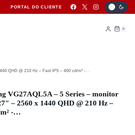
PORTAL DO CLIENTE
0
440 QHD @ 210 Hz – Fast IPS – 400 cd/m² -…
 VG27AQL5A – 5 Series – monitor
27″ – 2560 x 1440 QHD @ 210 Hz –
d/m² -…