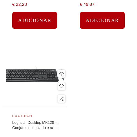
€
22,28
€
49,87
calha)
ADICIONAR
ADICIONAR
LOGITECH
Logitech Desktop MK120 –
Conjunto de teclado e rato
– USB – Inglês