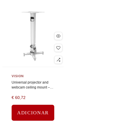
VISION
Universal projector and
webcam ceiling mount –
pole length 440 to 740 mm
€
60,72
– fits most projectors –
obstruction free…
ADICIONAR