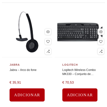
JABRA
LOGITECH
Jabra – Arco do fone
Logitech Wireless Combo
MK330 – Conjunto de
teclado e rato – sem fios –
€
35,91
€
70,53
2.4 GHz – Reino Unido –
preto
ADICIONAR
ADICIONAR