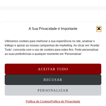
A Sua Privacidade é Importante
Utilizamos cookies para melhorar a sua experiência no site, analisar o
tráfego e apoiar as nossas campanhas de marketing. Ao clicar em 'Aceitar
Tudo', concorda com o uso de cookies para estes fins. Pode personalizar
TERMOS DE SERVIÇO
as suas preferências a qualquer momento em 'Personalizar'.
POLÍTICA DE PRIVACIDADE
POLÍTICA DE COOKIES
ACEITAR TUDO
DEVOLUÇÕES E REEMBOLSOS
CONTATOS
RECUSAR
PERSONALIZAR
© 2026 STRATECHNA - Tecnologia e Serviços
Empresariais, Lda
Política de Cookies
Política de Privacidade