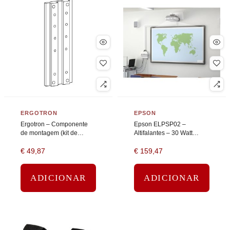
ERGOTRON
EPSON
Ergotron – Componente
Epson ELPSP02 –
de montagem (kit de
Altifalantes – 30 Watt
suporte de montagem de
(Total)
€
49,87
€
159,47
calha)
ADICIONAR
ADICIONAR