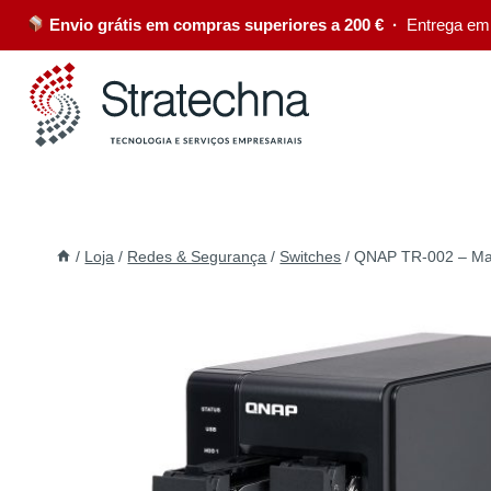
Envio grátis em compras superiores a 200 € ·
Entrega em
/
Loja
/
Redes & Segurança
/
Switches
/
QNAP TR-002 – Matr