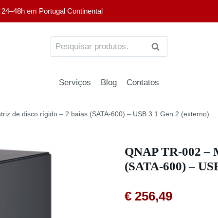
 24–48h em Portugal Continental
PESQUISA
Serviços
Blog
Contatos
iz de disco rígido – 2 baias (SATA-600) – USB 3.1 Gen 2 (externo)
QNAP TR-002 – Ma
(SATA-600) – USB
€
256,49