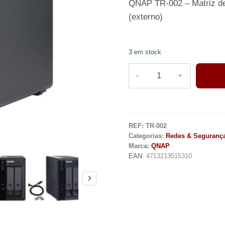
QNAP TR-002 – Matriz de 
(externo)
3 em stock
REF:
TR-002
Categorias:
Redes & Seguranç
Marca:
QNAP
EAN:
4713213515310