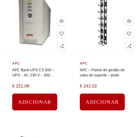
APC
APC
APC Back-UPS CS 500 –
APC – Painel de gestão do
UPS – AC 230 V – 300
cabo do suporte – preto
watt – 500 VA – RS-232,
€
221,08
€
242,02
USB – conectores de
saída: 4 – bege
ADICIONAR
ADICIONAR