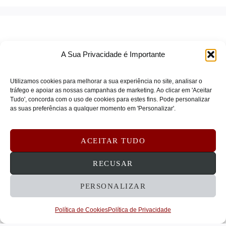
A Sua Privacidade é Importante
Utilizamos cookies para melhorar a sua experiência no site, analisar o
tráfego e apoiar as nossas campanhas de marketing. Ao clicar em 'Aceitar
Tudo', concorda com o uso de cookies para estes fins. Pode personalizar
TERMOS DE SERVIÇO
as suas preferências a qualquer momento em 'Personalizar'.
POLÍTICA DE PRIVACIDADE
POLÍTICA DE COOKIES
ACEITAR TUDO
DEVOLUÇÕES E REEMBOLSOS
CONTATOS
RECUSAR
PERSONALIZAR
© 2026 STRATECHNA - Tecnologia e Serviços
Empresariais, Lda
Política de Cookies
Política de Privacidade