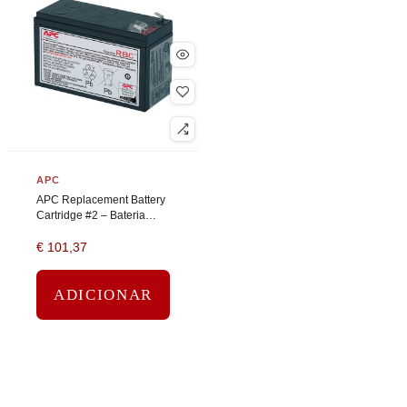
APC
APC Replacement Battery
Cartridge #2 – Bateria
UPS – 1 bateria x – ácido
€
101,37
de chumbo – preto
ADICIONAR