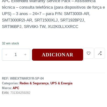
APC Extended Warranty Service Pack – Assistência
técnica – consulta telefónica (para dispositivos de força e
UPS) – 3 anos – 24×7 – para P/N: SMT3000I-AR,
SMT3000R2I-AR, SRT1500XLJ, SRT192BP2J,
SRT96BPJ, SRV6KI-TW, XU2K0LLXXRCC
32 em stock
ADICIONAR
REF:
WBEXTWAR3YR-SP-04
Categorias:
Redes & Segurança
,
UPS & Energia
Marca:
APC
EAN:
731304259282