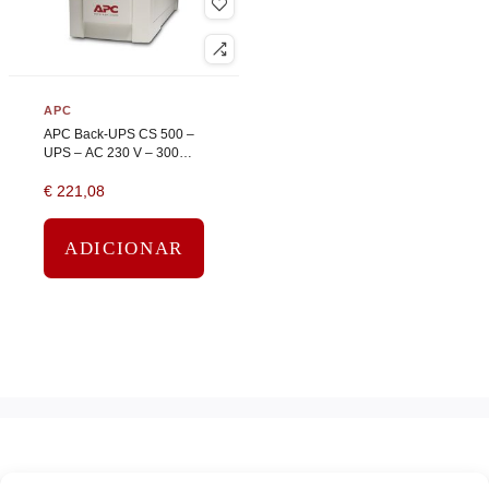
APC
APC Back-UPS CS 500 –
UPS – AC 230 V – 300
watt – 500 VA – RS-232,
€
221,08
USB – conectores de
saída: 4 – bege
ADICIONAR