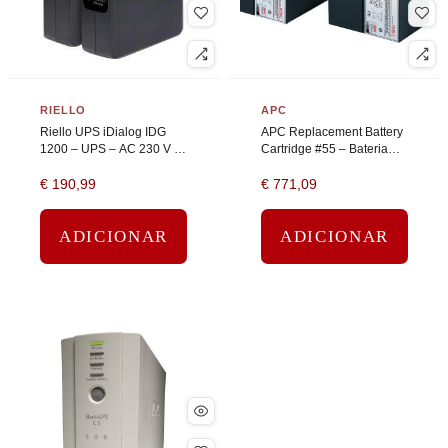
RIELLO
APC
Riello UPS iDialog IDG
APC Replacement Battery
1200 – UPS – AC 230 V –
Cartridge #55 – Bateria
720 Watt – 1200 VA – RS-
UPS – ácido de chumbo –
€
190,99
€
771,09
232, USB – conectores de
2 células – preto
saída: 6 – preto
ADICIONAR
ADICIONAR