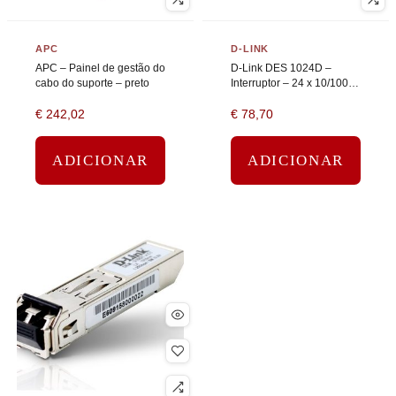
APC
D-LINK
APC – Painel de gestão do
D-Link DES 1024D –
cabo do suporte – preto
Interruptor – 24 x 10/100 –
desktop
€
242,02
€
78,70
ADICIONAR
ADICIONAR