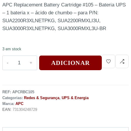
APC Replacement Battery Cartridge #105 – Bateria UPS
– 1 bateria x – ácido de chumbo – para P/N:
SUA2200R3XLNETPKG, SUA2200RMXLI3U,
SUA3000R3XLNETPKG, SUA3000RMXL3U-BR
3 em stock
ADICIONAR
REF:
APCRBC105
Categorias:
Redes & Segurança
,
UPS & Energia
Marca:
APC
EAN:
731304248729