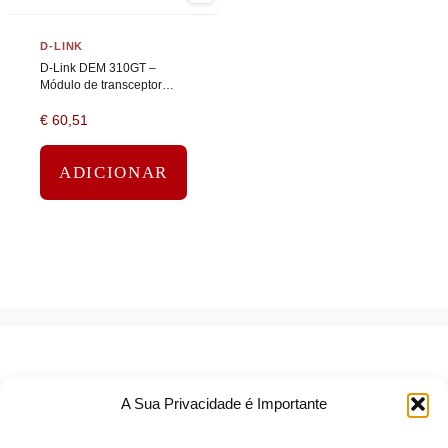
D-LINK
D-Link DEM 310GT –
Módulo de transceptor
SFP (mini-GBIC) – 1GbE –
€
60,51
1000Base-LX – LC – até
10 km – 1310 nm
ADICIONAR
A Sua Privacidade é Importante