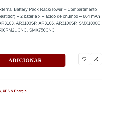
ternal Battery Pack Rack/Tower – Compartimento
bastidor) – 2 bateria x – ácido de chumbo – 864 mAh
N: AR3103, AR3103SP, AR3106, AR3106SP, SMX1000C,
500RM2UCNC, SMX750CNC
ADICIONAR
a
,
UPS & Energia