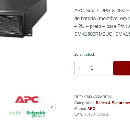
APC Smart-UPS X 48V Ex
de bateria (montável em 
– 2U – preto – para P/
SMX1500RM2UC, SMX1
20 em stock
REF:
SMX48RMBP2U
Categorias:
Redes & Seguranç
Marca:
APC
EAN:
731304268611