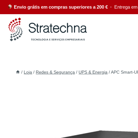
Envio grátis em compras superiores a 200 € ·
Entrega em
/
Loja
/
Redes & Segurança
/
UPS & Energia
/
APC Smart-UP