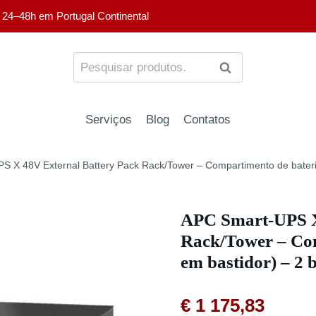
 24–48h em Portugal Continental
PESQUISA
Serviços
Blog
Contatos
S X 48V External Battery Pack Rack/Tower – Compartimento de bateria
APC Smart-UPS X
Rack/Tower – Com
em bastidor) – 2 
€
1 175,83