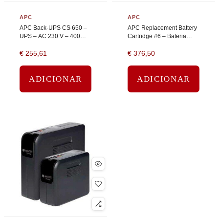
APC
APC
APC Back-UPS CS 650 –
APC Replacement Battery
UPS – AC 230 V – 400
Cartridge #6 – Bateria
Watt – 650 VA – RS-232,
UPS – 1 bateria x – ácido
€
255,61
€
376,50
USB – conectores de
de chumbo – preto
saída: 4 – bege
ADICIONAR
ADICIONAR