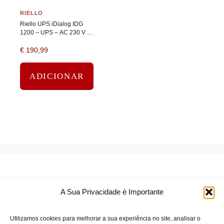
RIELLO
Riello UPS iDialog IDG
1200 – UPS – AC 230 V –
720 Watt – 1200 VA – RS-
€
190,99
232, USB – conectores de
saída: 6 – preto
ADICIONAR
A Sua Privacidade é Importante
Utilizamos cookies para melhorar a sua experiência no site, analisar o