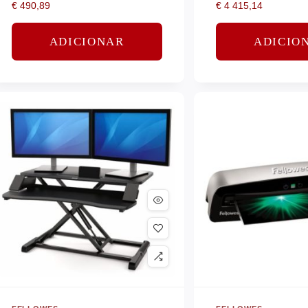
€
490,89
€
4 415,14
ADICIONAR
ADICIO