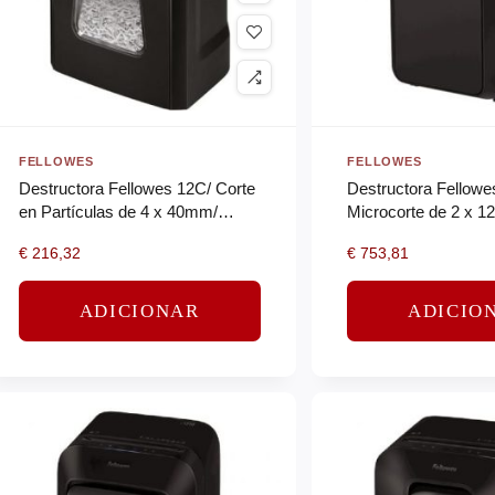
FELLOWES
FELLOWES
Destructora Fellowes 12C/ Corte
Destructora Fellowe
en Partículas de 4 x 40mm/
Microcorte de 2 x 
Negra
€
216,32
€
753,81
ADICIONAR
ADICIO