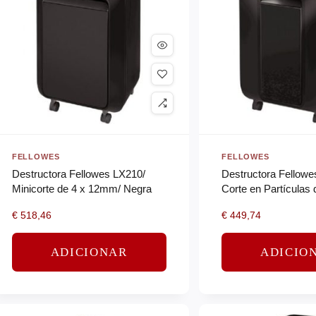
FELLOWES
FELLOWES
Destructora Fellowes LX210/
Destructora Fellowe
Minicorte de 4 x 12mm/ Negra
Corte en Partículas 
12mm/ Negra
€
518,46
€
449,74
ADICIONAR
ADICIO