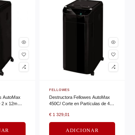
FELLOWES
es AutoMax
Destructora Fellowes AutoMax
e 2 x 12mm/
450C/ Corte en Partículas de 4 x
38mm/ Negra
€
1 329,01
NAR
ADICIONAR