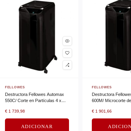
FELLOWES
FELLOWES
Destructora Fellowes Automax
Destructora Fellow
550C/ Corte en Partículas 4 x
600M/ Microcorte d
38mm/ Negra
Negra
€
1 739,98
€
1 901,66
ADICIONAR
ADICIO