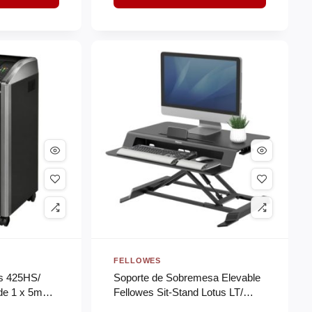
FELLOWES
es 425HS/
Soporte de Sobremesa Elevable
 de 1 x 5mm/
Fellowes Sit-Stand Lotus LT/
hasta 17kg/ Negro