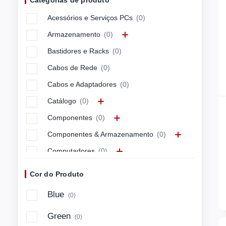
Categorias de produto
APC
(0)
Acessórios e Serviços PCs
(0)
APPLE
(0)
Armazenamento
(0)
ARCTIC
(0)
Bastidores e Racks
(0)
ASUS
(0)
Cabos de Rede
(0)
ASUSTEK
(0)
Cabos e Adaptadores
(0)
Avocor
(0)
Catálogo
(0)
AXIS
(0)
Componentes
(0)
Azlan
(0)
Componentes & Armazenamento
(0)
BARCITRONI
(0)
Computadores
(0)
BARCITRONIC
(0)
Computadores & Mobilidade
(0)
BARCO
(0)
Cor do Produto
Connectivity & Control
(0)
BELKIN
(0)
Blue
(0)
Energia e Cabos
(0)
BENQ
(0)
Green
(0)
Imagem e Som
(0)
BLUECAT
(0)