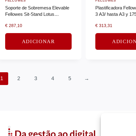
FELLOWES
FELLOWES
Soporte de Sobremesa Elevable
Plastificadora Fell
Fellowes Sit-Stand Lotus
3 A3/ hasta A3 y 17
Corsivo/ hasta 15kg/ Negro
Plata y Negra
€
287,10
€
313,31
ADICIONAR
ADICIO
1
2
3
4
5
→