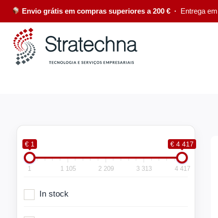
Envio grátis em compras superiores a 200 € ·
Entrega em
€ 1
€ 4 417
1
1 105
2 209
3 313
4 417
In stock