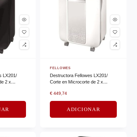
FELLOWES
s LX201/
Destructora Fellowes LX201/
de 2 x
Corte en Microcorte de 2 x
12mm/ Blanco
€
449,74
NAR
ADICIONAR