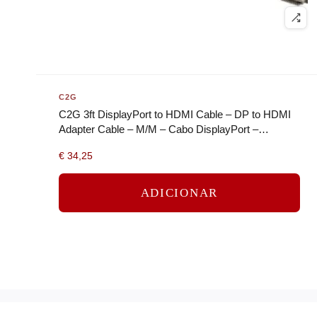
C2G
C2G 3ft DisplayPort to HDMI Cable – DP to HDMI
Adapter Cable – M/M – Cabo DisplayPort –
DisplayPort (M) para HDMI (M) -…
€
34,25
ADICIONAR