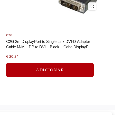
C2G
C2G 2m DisplayPort to Single Link DVI-D Adapter
Cable M/M – DP to DVI – Black – Cabo DisplayPort
– DisplayPort (M) para…
€
20,24
ADICIONAR