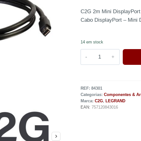
C2G 2m Mini DisplayPort 
Cabo DisplayPort – Mini 
14 em stock
REF:
84301
Categorias:
Componentes & A
Marca:
C2G
,
LEGRAND
EAN:
757120843016