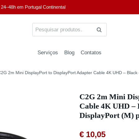
 24–48h em Portugal Continental
PESQUISA
Serviços
Blog
Contatos
C2G 2m Mini DisplayPort to DisplayPort Adapter Cable 4K UHD – Black 
C2G 2m Mini Disp
Cable 4K UHD – B
DisplayPort (M)
€
10,05