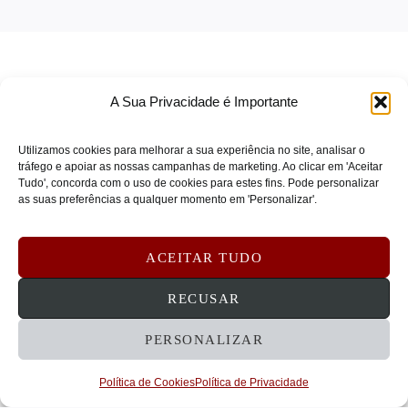
A Sua Privacidade é Importante
Utilizamos cookies para melhorar a sua experiência no site, analisar o
tráfego e apoiar as nossas campanhas de marketing. Ao clicar em 'Aceitar
Tudo', concorda com o uso de cookies para estes fins. Pode personalizar
TERMOS DE SERVIÇO
as suas preferências a qualquer momento em 'Personalizar'.
POLÍTICA DE PRIVACIDADE
POLÍTICA DE COOKIES
ACEITAR TUDO
DEVOLUÇÕES E REEMBOLSOS
CONTATOS
RECUSAR
PERSONALIZAR
© 2026 STRATECHNA - Tecnologia e Serviços
Empresariais, Lda
Política de Cookies
Política de Privacidade