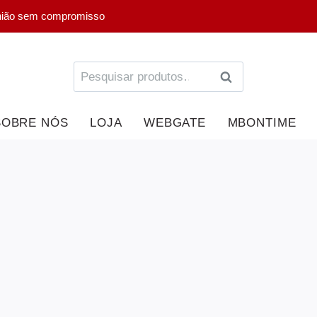
nião sem compromisso
PESQUISA
SOBRE NÓS
LOJA
WEBGATE
MBONTIME