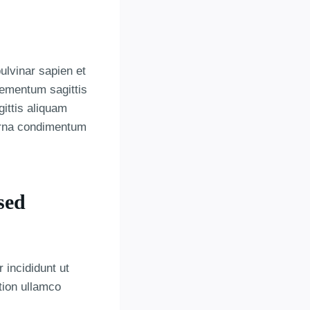
ulvinar sapien et
lementum sagittis
gittis aliquam
 urna condimentum
sed
 incididunt ut
tion ullamco