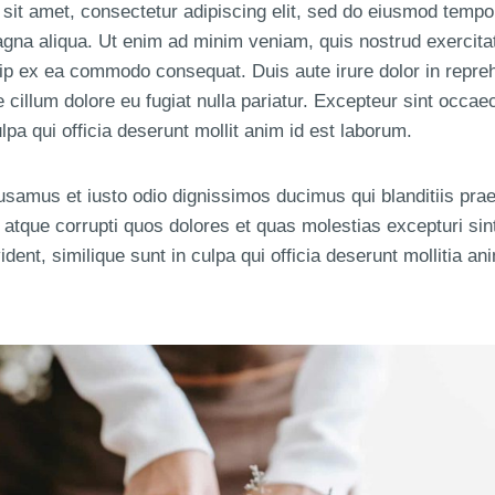
sit amet, consectetur adipiscing elit, sed do eiusmod tempor
agna aliqua. Ut enim ad minim veniam, quis nostrud exercita
quip ex ea commodo consequat. Duis aute irure dolor in repreh
e cillum dolore eu fugiat nulla pariatur. Excepteur sint occae
ulpa qui officia deserunt mollit anim id est laborum.
usamus et iusto odio dignissimos ducimus qui blanditiis pra
i atque corrupti quos dolores et quas molestias excepturi sin
ident, similique sunt in culpa qui officia deserunt mollitia an