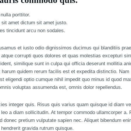
ulla porttitor.
 sit amet dictum sit amet justo.
ces tincidunt arcu non sodales.
usamus et iusto odio dignissimos ducimus qui blanditiis pra
i atque corrupti quos dolores et quas molestias excepturi sin
ident, similique sunt in culpa qui officia deserunt mollitia an
t harum quidem rerum facilis est et expedita distinctio. Nam 
st eligendi optio cumque nihil impedit quo minus id quod ma
omnis voluptas assumenda est, omnis dolor repellendus.
cies integer quis. Risus quis varius quam quisque id diam ve
or leo a diam sollicitudin. At tempor commodo ullamcorper a.
nd donec pretium vulputate sapien nec. Aliquet bibendum enim
 hendrerit gravida rutrum quisque.