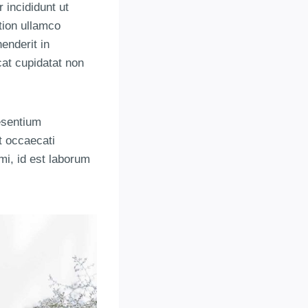
 incididunt ut
tion ullamco
enderit in
cat cupidatat non
esentium
t occaecati
imi, id est laborum