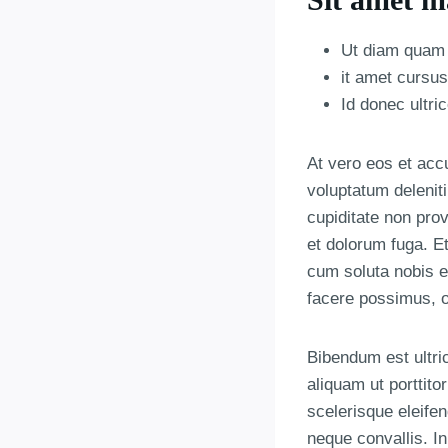
Ut diam quam n
it amet cursus
Id donec ultri
At vero eos et acc
voluptatum delenit
cupiditate non prov
et dolorum fuga. E
cum soluta nobis e
facere possimus, 
Bibendum est ultri
aliquam ut porttit
scelerisque eleife
neque convallis. In