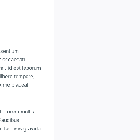
esentium
t occaecati
imi, id est laborum
libero tempore,
xime placeat
l. Lorem mollis
 Faucibus
 facilisis gravida