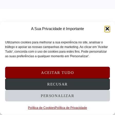
A Sua Privacidade é Importante
Utilizamos cookies para melhorar a sua experiência no site, analisar o
tráfego e apoiar as nossas campanhas de marketing. Ao clicar em 'Aceitar
Tudo', concorda com o uso de cookies para estes fins. Pode personalizar
TERMOS DE SERVIÇO
as suas preferências a qualquer momento em 'Personalizar'.
POLÍTICA DE PRIVACIDADE
POLÍTICA DE COOKIES
ACEITAR TUDO
DEVOLUÇÕES E REEMBOLSOS
CONTATOS
RECUSAR
PERSONALIZAR
© 2026 STRATECHNA - Tecnologia e Serviços
Empresariais, Lda
Política de Cookies
Política de Privacidade